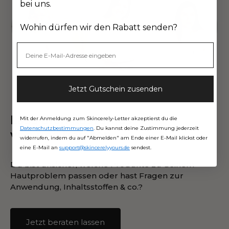
bei uns.
Wohin dürfen wir den Rabatt senden?
Jetzt Gutschein zusenden
Lass dich kostenlos
Mit der Anmeldung zum Skincerely-Letter akzeptierst du die
Datenschutzbestimmungen
. Du kannst deine Zustimmung jederzeit
von uns beraten.
widerrufen, indem du auf "Abmelden" am Ende einer E-Mail klickst oder
eine E-Mail an
support@skincerelyyours.de
sendest.
Du bist unsicher, welche Produkte zu deinem
Hautproblem passen oder hast Fragen zur
Anwendung, Inhaltsstoffen & co.?
Jetzt beraten lassen