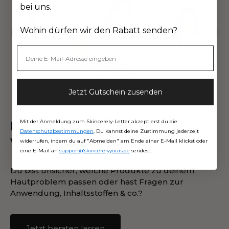
bei uns.
Wohin dürfen wir den Rabatt senden?
Jetzt Gutschein zusenden
Mit der Anmeldung zum Skincerely-Letter akzeptierst du die
Lass dich kostenlos
Datenschutzbestimmungen
. Du kannst deine Zustimmung jederzeit
von uns beraten.
widerrufen, indem du auf "Abmelden" am Ende einer E-Mail klickst oder
eine E-Mail an
support@skincerelyyours.de
sendest.
Du bist unsicher, welche Produkte zu deinem
Hautproblem passen oder hast Fragen zur
Anwendung, Inhaltsstoffen & co.?
Jetzt beraten lassen