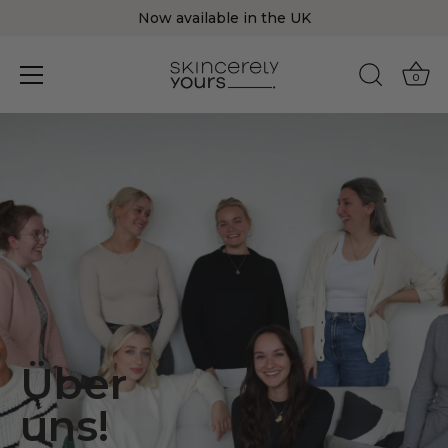
Now available in the UK
0
Direkt
zum
Inhalt
Über
uns!