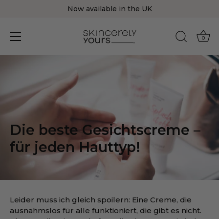
Now available in the UK
0
Direkt
zum
Inhalt
Die beste Gesichtscreme –
für jeden Hauttyp!
Leider muss ich gleich spoilern: Eine Creme, die
ausnahmslos für alle funktioniert, die gibt es nicht.