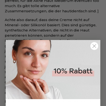
perfekt, für die Akne Haut wiederum eventuell too
much. Es gibt tolle alternative
Zusammensetzungen, die der hautidentisch sind. ]
Achte also darauf, dass deine Creme nicht auf
Mineral- oder Silikonöl basiert. Dies sind günstige,
synthetische Alternativen, die nicht in die Haut
penetrieren können, sondern auf der
Hautoberfläche aufliegen und so für ein
geschmeidiges Hautgefühl sorgen. Der Effekt ist
jedoch nur kurzfristig und verfliegt durch den
natürlichen Abrieb, aber spätestens bei der
nächsten Gesichtswäsche. Langfristig wird der Haut
jedoch nicht damit geholfen. Mineralöle kennst du
sicherlich als Vaseline. In der Inci Liste erkennst du
es an den Bezeichnungen Petrolatum, Ceresin,
Ozokerite, Microcrystalline Wax, Paraffin, Paraffinum
Liquidum. Silikon hat in der Inci Liste die Endung -
cone oder -xane (Dimethicone, Siloxane, …).
Ein reines Öl statt einer Creme zu verwenden ist