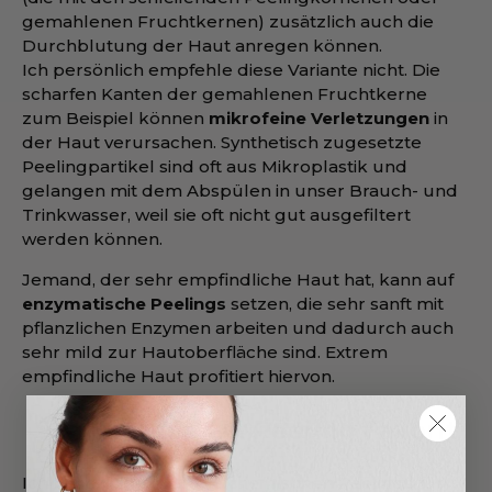
gemahlenen Fruchtkernen) zusätzlich auch die
Durchblutung der Haut anregen können.
Ich persönlich empfehle diese Variante nicht. Die
scharfen Kanten der gemahlenen Fruchtkerne
zum Beispiel können
mikrofeine Verletzungen
in
der Haut verursachen. Synthetisch zugesetzte
Peelingpartikel sind oft aus Mikroplastik und
gelangen mit dem Abspülen in unser Brauch- und
Trinkwasser, weil sie oft nicht gut ausgefiltert
werden können.
Jemand, der sehr empfindliche Haut hat, kann auf
enzymatische Peelings
setzen, die sehr sanft mit
pflanzlichen Enzymen arbeiten und dadurch auch
sehr mild zur Hautoberfläche sind. Extrem
empfindliche Haut profitiert hiervon.
Schminktanten Peeling Favorit
Ich habe vor Jahren die
chemischen Peelings
für