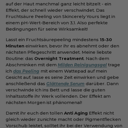
auf der Haut manchmal ganz leicht bitzelt - ein
Effekt, der schnell wieder verschwindet. Das
Fruchtsäure Peeling von Skincerely Yours liegt in
einem pH-Wert-Bereich von 3,1. Also perfekte
Bedingungen für seine Wirksamkeit!
Lasst ein Fruchtsäurepeeling mindestens
15-30
Minuten
einwirken, bevor ihr es abnehmt oder den
nächsten Pflegeschritt anwendet. Meine liebste
Routine: das
Overnight Treatment
. Nach dem
Abschminken mit dem
Milden Reinigungsgel
trage
ich
das Peeling
mit einem Wattepad auf mein
Gesicht auf, lasse es seine Zeit einwirken und gebe
anschließend das
Glättende Serum
darüber. Dann
verschwinde ich ins Bett und lasse die guten
Inhaltsstoffe ihr Werk vollenden. Der Effekt am
nächsten Morgen ist phänomenal!
Damit ihr euch den tollen
Anti Aging
Effekt nicht
gleich wieder zunichte macht oder Pigmentflecken
Vorschub leistet, solltet ihr bei der Verwendung von