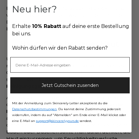
Neu hier?
Beim Dermatologen erfolgt auch die Abklärung
von Grunderkrankungen wie Neurodermitis oder
Diabetes, die einer entsprechenden Behandlung
Erhalte
10% Rabatt
auf deine erste Bestellung
bedürfen.
bei uns.
Hautpflege bei rauer Haut
Wohin dürfen wir den Rabatt senden?
Um rauer, trockener Haut vorzubeugen, ist die
richtige Hautpflege essenziell. So sollte man das
Gesicht am Morgen und Abend immer mit einem
sanften,
pH-neutralen und parfumfreien
Jetzt Gutschein zusenden
Reinigungsgel
waschen.
Abends kann man die Haut anschließend einölen
Mit der Anmeldung zum Skincerely-Letter akzeptierst du die
oder eine
reichhaltige Lotion mit rückfettenden
Datenschutzbestimmungen
. Du kannst deine Zustimmung jederzeit
Inhaltsstoffen auftragen
. Wichtig ist es, auf
widerrufen, indem du auf "Abmelden" am Ende einer E-Mail klickst oder
alkoholhaltige Gesichtswasser zu verzichten, da
eine E-Mail an
support@skincerelyyours.de
sendest.
diese die Haut zusätzlich austrocknen. Nach dem
Baden oder Duschen sollte man daran denken, die
Haut einzucremen, um Feuchtigkeitsverluste