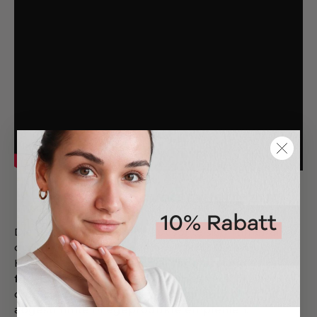
Behandlung von rauer Haut
Die Behandlung rauer Haut sollte sich immer an
den jeweiligen Ursachen orientieren. So können
Hautärzte
kortisonhaltige Präparate und
feuchtigkeitsspendende Cremes
verschreiben
oder speziell auf den jeweiligen Hauttyp
abgestimmte Pflegeprodukte empfehlen.