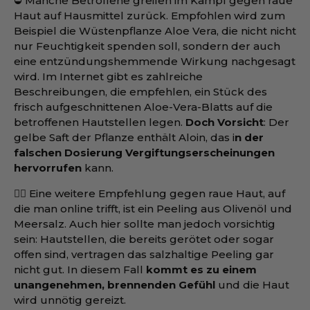
⛔️ Manche Betroffene greifen im Kampf gegen raue
Haut auf Hausmittel zurück. Empfohlen wird zum
Beispiel die Wüstenpflanze Aloe Vera, die nicht nicht
nur Feuchtigkeit spenden soll, sondern der auch
eine entzündungshemmende Wirkung nachgesagt
wird. Im Internet gibt es zahlreiche
Beschreibungen, die empfehlen, ein Stück des
frisch aufgeschnittenen Aloe-Vera-Blatts auf die
betroffenen Hautstellen legen.
Doch Vorsicht
: Der
gelbe Saft der Pflanze enthält Aloin, das i
n der
falschen Dosierung Vergiftungserscheinungen
hervorrufen
kann.
👎🏻 Eine weitere Empfehlung gegen raue Haut, auf
die man online trifft, ist ein Peeling aus Olivenöl und
Meersalz. Auch hier sollte man jedoch vorsichtig
sein: Hautstellen, die bereits gerötet oder sogar
offen sind, vertragen das salzhaltige Peeling gar
nicht gut. In diesem Fall
kommt es zu einem
unangenehmen, brennenden Gefühl
und die Haut
wird unnötig gereizt.